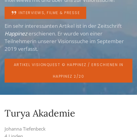
INTERVIEWS, FILME & PRESSE
Ein sehr interessanten Artikel ist in der Zeitschrift
Happinez
erschienen. Er wurde von einer
Teilnehmerin unserer Visionssuche im September
2019 verfasst.
ARTIKEL VISIONQUEST © HAPPINEZ / ERSCHIENEN IN
HAPPINEZ 2/20
Turya Akademie
Johanna Tiefenbeck
4 Linden