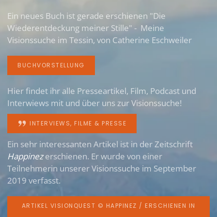
Ein neues Buch ist gerade erschienen "Die
Wiederentdeckung meiner Stille" - Meine
Visionssuche im Tessin, von Catherine Eschweiler
BUCHVORSTELLUNG
Hier findet ihr alle Presseartikel, Film, Podcast und
Interwiews mit und über uns zur Visionssuche!
INTERVIEWS, FILME & PRESSE
Ein sehr interessanten Artikel ist in der Zeitschrift
Happinez
erschienen. Er wurde von einer
Teilnehmerin unserer Visionssuche im September
2019 verfasst.
ARTIKEL VISIONQUEST © HAPPINEZ / ERSCHIENEN IN